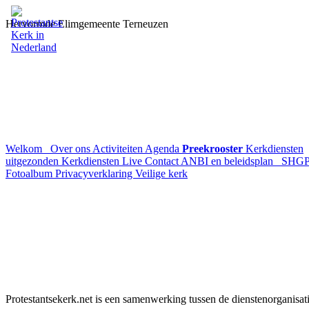
Hervormde Elimgemeente Terneuzen
Welkom
Over ons
Activiteiten
Agenda
Preekrooster
Kerkdiensten
uitgezonden
Kerkdiensten Live
Contact
ANBI en beleidsplan
SHG
Fotoalbum
Privacyverklaring
Veilige kerk
Protestantsekerk.net is een samenwerking tussen de dienstenorganisat