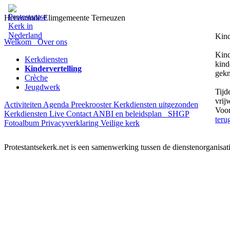
Hervormde Elimgemeente Terneuzen
Kind
Welkom
Over ons
Kind
Kerkdiensten
kind
Kindervertelling
gekn
Crèche
Jeugdwerk
Tijd
vrij
Activiteiten
Agenda
Preekrooster
Kerkdiensten uitgezonden
Voor
Kerkdiensten Live
Contact
ANBI en beleidsplan
SHGP
teru
Fotoalbum
Privacyverklaring
Veilige kerk
Protestantsekerk.net is een samenwerking tussen de dienstenorganisat