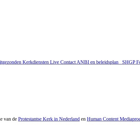
uitgezonden
Kerkdiensten Live
Contact
ANBI en beleidsplan
SHGP
F
ie van de
Protestantse Kerk in Nederland
en
Human Content Mediaprod