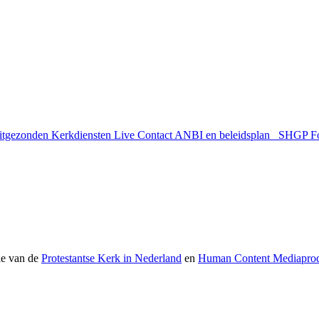
uitgezonden
Kerkdiensten Live
Contact
ANBI en beleidsplan
SHGP
F
ie van de
Protestantse Kerk in Nederland
en
Human Content Mediaprod