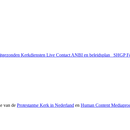
uitgezonden
Kerkdiensten Live
Contact
ANBI en beleidsplan
SHGP
F
ie van de
Protestantse Kerk in Nederland
en
Human Content Mediaprod