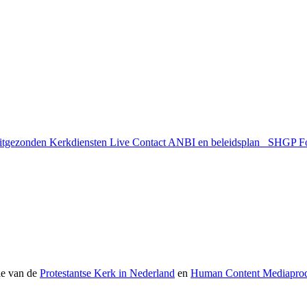
uitgezonden
Kerkdiensten Live
Contact
ANBI en beleidsplan
SHGP
F
ie van de
Protestantse Kerk in Nederland
en
Human Content Mediaprod