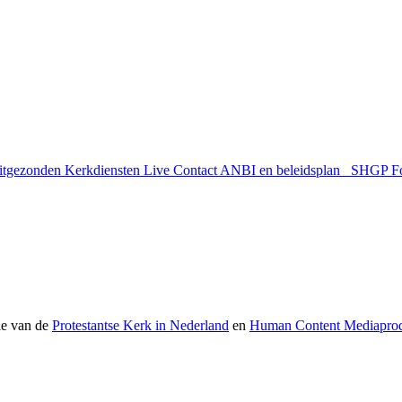
uitgezonden
Kerkdiensten Live
Contact
ANBI en beleidsplan
SHGP
F
ie van de
Protestantse Kerk in Nederland
en
Human Content Mediaprod