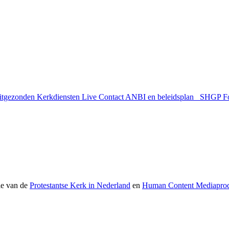
uitgezonden
Kerkdiensten Live
Contact
ANBI en beleidsplan
SHGP
F
ie van de
Protestantse Kerk in Nederland
en
Human Content Mediaprod